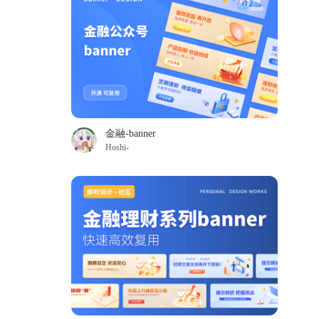
金融-banner
Hoshi-