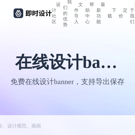
我
设
文
帮
最
们
计
件
助
新
下
定
于
的
社
导
中
功
载
价
我
优
区
入
心
能
们
势
在线设计banner
免费在线设计banner，支持导出保存