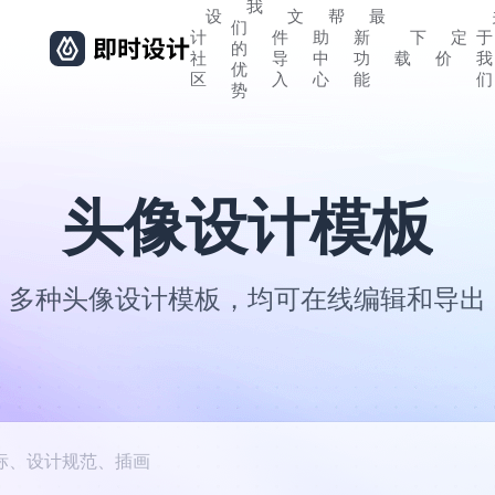
我
设
文
帮
最
们
计
件
助
新
下
定
于
的
社
导
中
功
载
价
我
优
区
入
心
能
们
势
头像设计模板
多种头像设计模板，均可在线编辑和导出