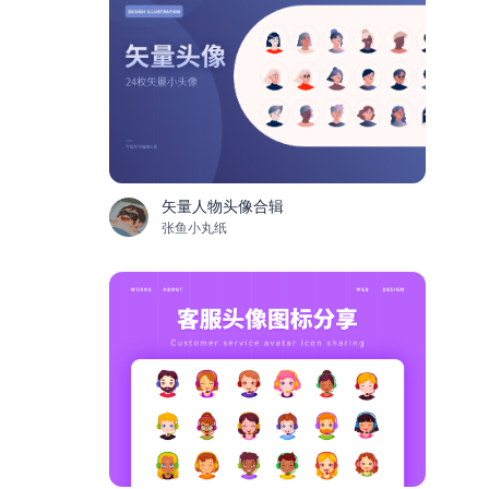
矢量人物头像合辑
张鱼小丸纸