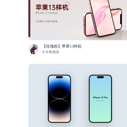
【玫瑰粉】苹果13样机
大古熬成汤