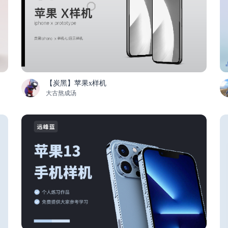
【炭黑】苹果x样机
大古熬成汤