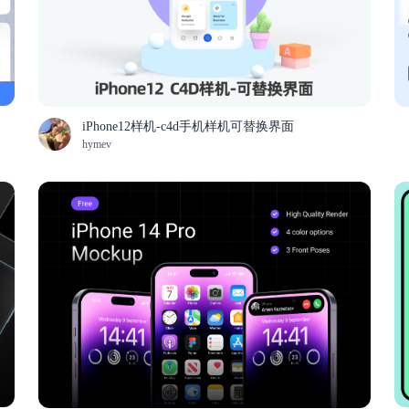
iPhone12样机-c4d手机样机可替换界面
hymev