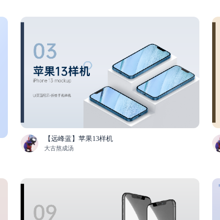
【远峰蓝】苹果13样机
大古熬成汤