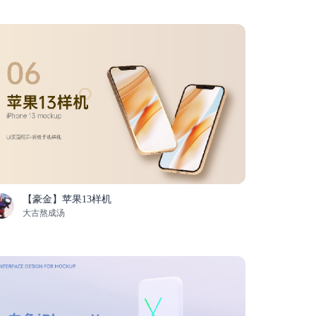
【豪金】苹果13样机
大古熬成汤