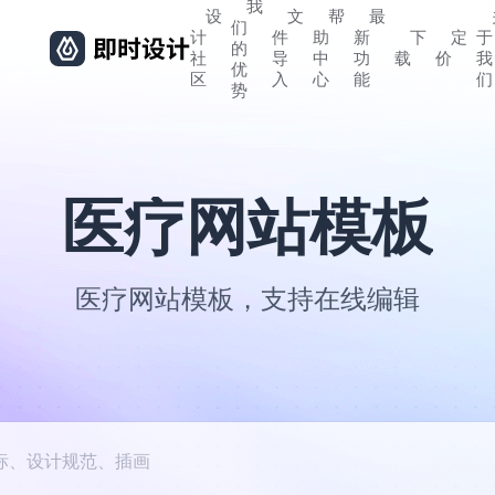
我
设
文
帮
最
们
计
件
助
新
下
定
于
的
社
导
中
功
载
价
我
优
区
入
心
能
们
势
医疗网站模板
医疗网站模板，支持在线编辑