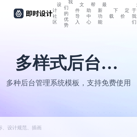
我
设
文
帮
最
们
计
件
助
新
下
定
于
的
社
导
中
功
载
价
我
优
区
入
心
能
们
势
多样式后台管理系统模板
多种后台管理系统模板，支持免费使用