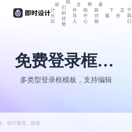
我
设
文
帮
最
们
计
件
助
新
下
定
于
的
社
导
中
功
载
价
我
优
区
入
心
能
们
势
免费登录框模板
多类型登录框模板，支持编辑