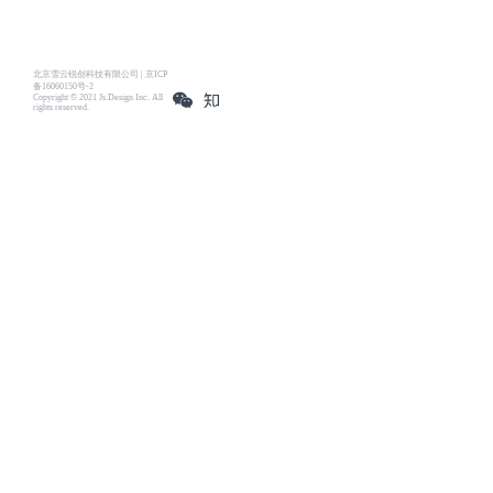
北京雪云锐创科技有限公司 | 京ICP
备16060150号-2
Copyright © 2021 Js.Design Inc. All
rights reserved.