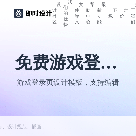
我
设
文
帮
最
们
计
件
助
新
下
定
于
的
社
导
中
功
载
价
我
优
区
入
心
能
们
势
免费游戏登录页设计模板
游戏登录页设计模板，支持编辑