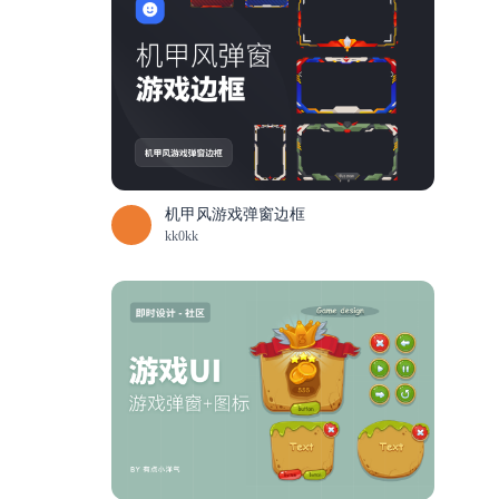
机甲风游戏弹窗边框
kk0kk