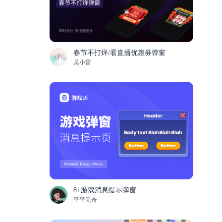
春节不打烊/看直播优惠券弹窗
吴小雷
8+游戏消息提示弹窗
平平无奇