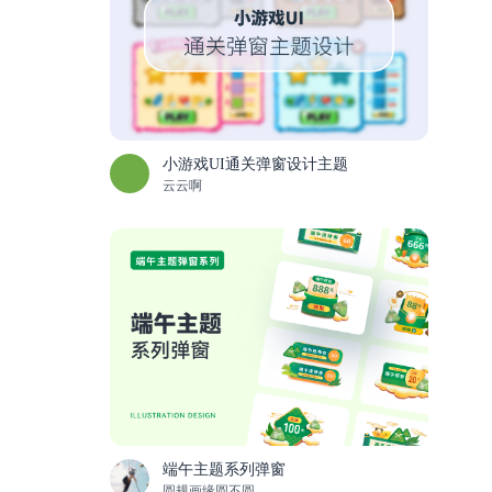
小游戏UI通关弹窗设计主题
云云啊
端午主题系列弹窗
圆规画缘圆不圆