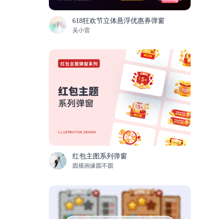
618狂欢节立体悬浮优惠券弹窗
吴小雷
红包主图系列弹窗
圆规画缘圆不圆