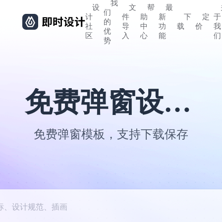
我
设
文
帮
最
们
计
件
助
新
下
定
于
的
社
导
中
功
载
价
我
优
区
入
心
能
们
势
免费弹窗设计模板
免费弹窗模板，支持下载保存