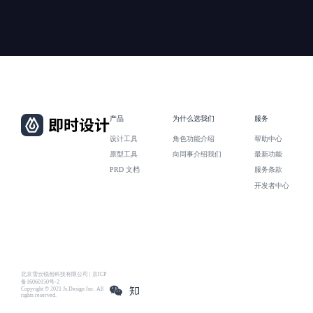
产品
为什么选我们
服务
设计工具
角色功能介绍
帮助中心
原型工具
向同事介绍我们
最新功能
PRD 文档
服务条款
开发者中心
北京雪云锐创科技有限公司 | 京ICP
备16060150号-2
Copyright © 2021 Js.Design Inc. All
rights reserved.