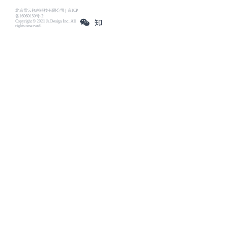
北京雪云锐创科技有限公司 | 京ICP
备16060150号-2
Copyright © 2021 Js.Design Inc. All
rights reserved.