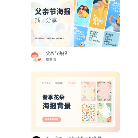
父亲节海报
橙瓶青