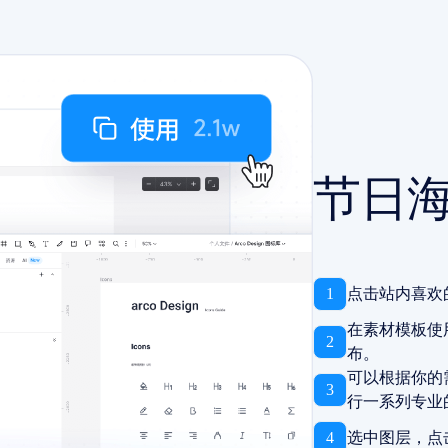
节日
1
点击站内喜欢
在素材模板使
2
布。
可以根据你的
3
行一系列专业
4
选中图层，点