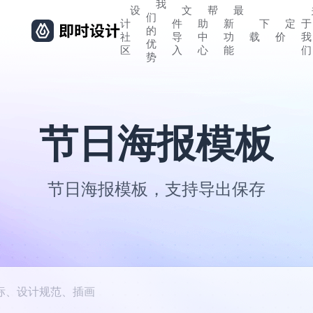
我
设
文
帮
最
们
计
件
助
新
下
定
于
的
社
导
中
功
载
价
我
优
区
入
心
能
们
势
节日海报模板
节日海报模板，支持导出保存