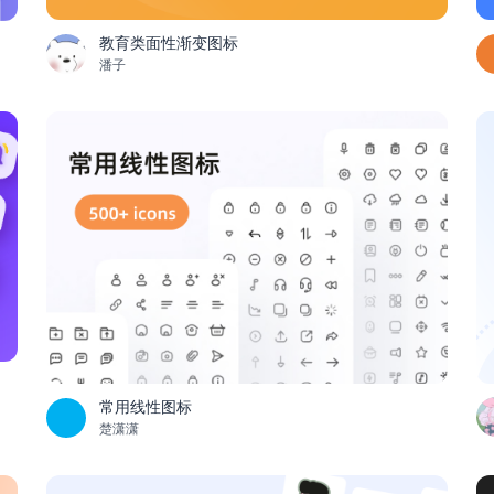
教育类面性渐变图标
潘子
常用线性图标
楚潇潇