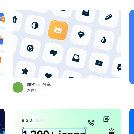
面性icon分享
杰妮丿