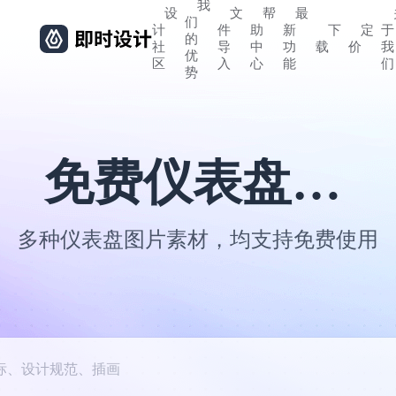
我
设
文
帮
最
们
计
件
助
新
下
定
于
的
社
导
中
功
载
价
我
优
区
入
心
能
们
势
免费仪表盘图片
多种仪表盘图片素材，均支持免费使用