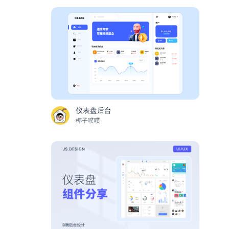
仪表盘后台
椰子噗噗