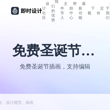
我
设
文
帮
最
们
计
件
助
新
下
定
于
的
社
导
中
功
载
价
我
优
区
入
心
能
们
势
免费圣诞节插画素材
免费圣诞节插画，支持编辑