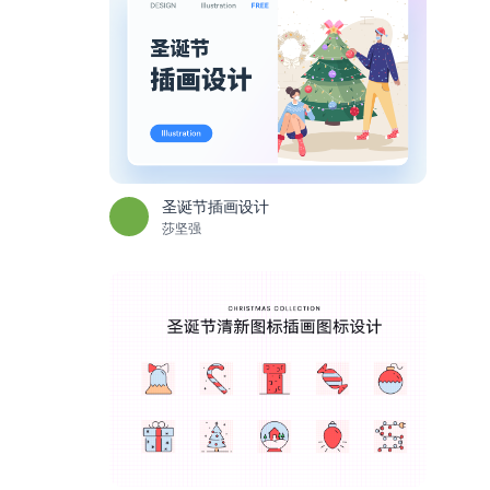
圣诞节插画设计
莎坚强