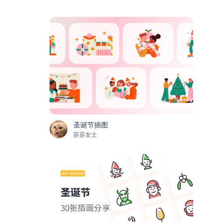
圣诞节插图
苏苏女士