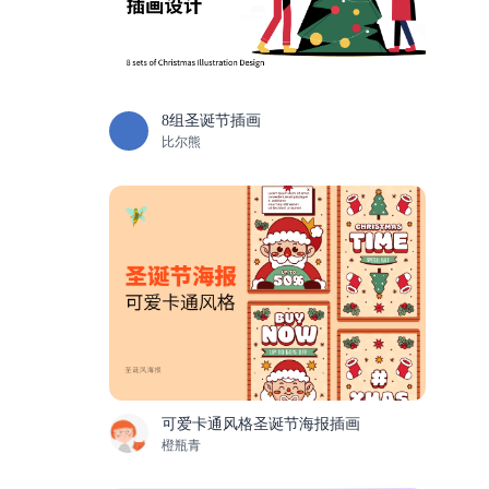
8组圣诞节插画
比尔熊
可爱卡通风格圣诞节海报插画
橙瓶青