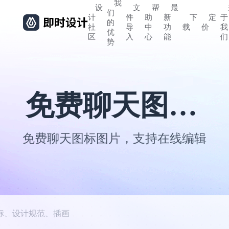
我
设
文
帮
最
们
计
件
助
新
下
定
于
的
社
导
中
功
载
价
我
优
区
入
心
能
们
势
免费聊天图标图片
免费聊天图标图片，支持在线编辑