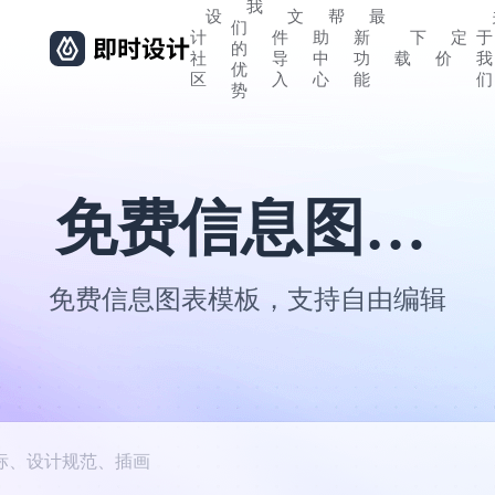
我
设
文
帮
最
们
计
件
助
新
下
定
于
的
社
导
中
功
载
价
我
优
区
入
心
能
们
势
免费信息图表设计模板
免费信息图表模板，支持自由编辑