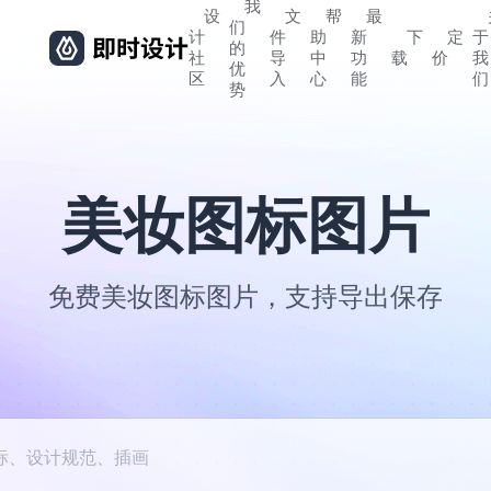
我
设
文
帮
最
们
计
件
助
新
下
定
于
的
社
导
中
功
载
价
我
优
区
入
心
能
们
势
美妆图标图片
免费美妆图标图片，支持导出保存