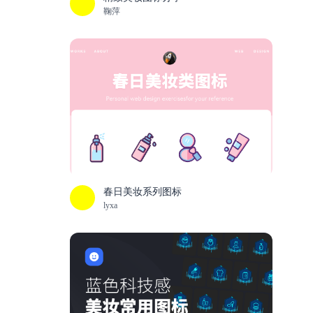
鞠萍
春日美妆系列图标
lyxa