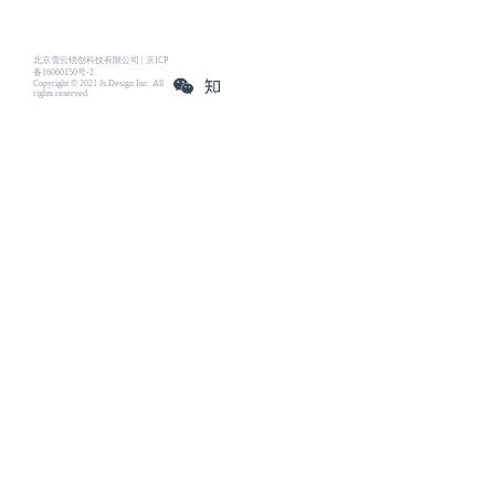
北京雪云锐创科技有限公司 | 京ICP
备16060150号-2
Copyright © 2021 Js.Design Inc. All
rights reserved.