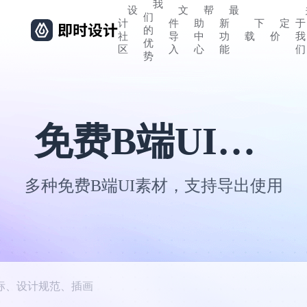
我
设
文
帮
最
们
计
件
助
新
下
定
于
的
社
导
中
功
载
价
我
优
区
入
心
能
们
势
免费B端UI素材
多种免费B端UI素材，支持导出使用