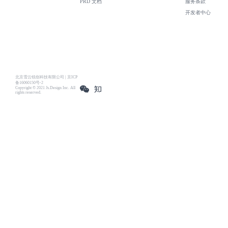
PRD 文档
服务条款
开发者中心
北京雪云锐创科技有限公司 | 京ICP
备16060150号-2
Copyright © 2021 Js.Design Inc. All
rights reserved.