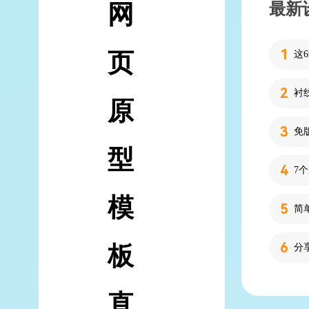
最新
网
页
原
型
7
模
简
板
分
直