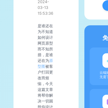
2024-
03-13
15:53:36
是谁还在
为不知道
如何设计
网页原型
而不知所
措，是谁
还在为
原
型图
被客
户打回更
云端
无需
改而烦
恼，今天
这篇文章
将帮你解
决一切困
扰你设计