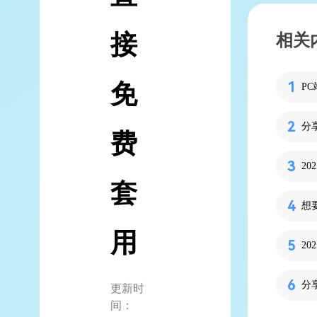
接
相关
免
费
2
套
用
分
更新时
间：