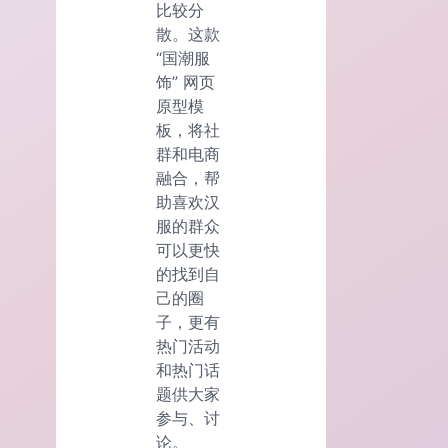
比较分
散。这款
“国潮服
饰” 网页
原型模
板，将社
群和电商
融合，帮
助喜欢汉
服的群众
可以更快
的找到自
己的圈
子，更有
热门活动
和热门话
题供大家
参与、讨
论。