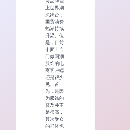
货品牌登
上世界潮
流舞台，
国货消费
热潮持续
升温。但
是，目前
市面上专
门做国潮
服饰的电
商客户端
还是很少
见。首
先，是因
为服饰的
普及并不
是很高，
其次受众
的群体也