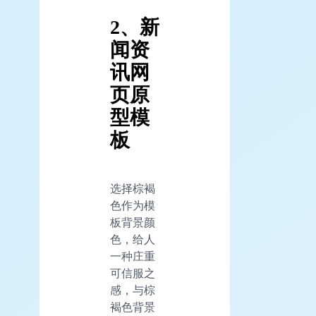
2、新
闻资
讯网
页原
型模
板
选择棕褐
色作为模
板背景颜
色，给人
一种庄重
可信服之
感，与棕
褐色背景