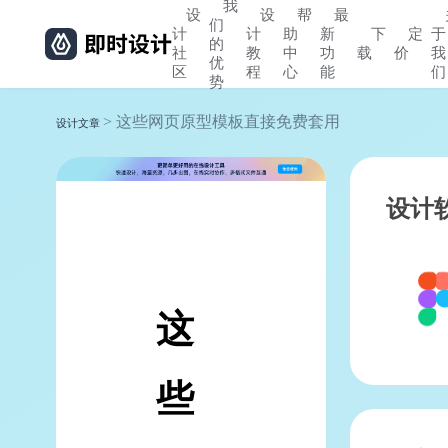
我
设
设
帮
最
们
计
计
助
新
下
定
于
的
社
教
中
功
载
价
我
优
区
程
心
能
们
势
> 这些网页原型模板直接免费套用
设计文章
设计
这
些