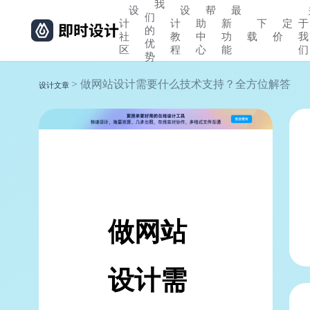
我
设
设
帮
最
们
计
计
助
新
下
定
于
的
社
教
中
功
载
价
我
优
区
程
心
能
们
势
> 做网站设计需要什么技术支持？全方位解答
设计文章
做网站
设计需