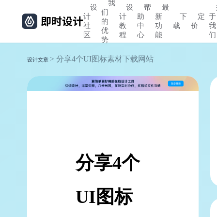
我
设
设
帮
最
们
计
计
助
新
下
定
于
的
社
教
中
功
载
价
我
优
区
程
心
能
们
势
> 分享4个UI图标素材下载网站
设计文章
分享4个
UI图标