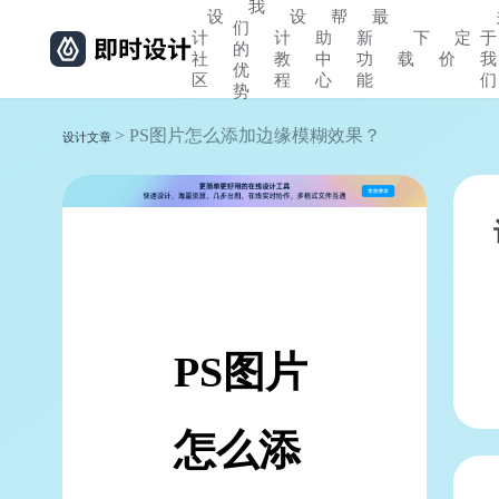
我
设
设
帮
最
们
计
计
助
新
下
定
于
的
社
教
中
功
载
价
我
优
区
程
心
能
们
势
> PS图片怎么添加边缘模糊效果？
设计文章
PS图片
怎么添