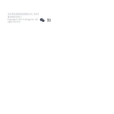
北京雪云锐创科技有限公司 | 京ICP
备16060150号-2
Copyright © 2021 Js.Design Inc. All
rights reserved.