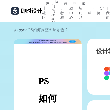
我
设
设
帮
最
们
计
计
助
新
下
定
于
的
社
教
中
功
载
价
我
优
区
程
心
能
们
势
> PS如何调整图层颜色？
设计文章
设计
PS
如何