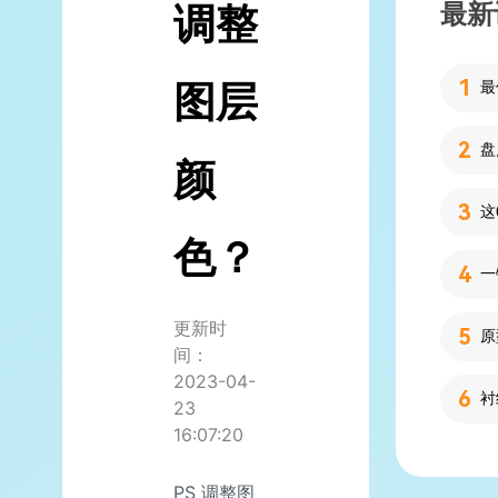
最新
调整
图层
颜
色？
更新时
间：
2023-04-
23
16:07:20
PS 调整图