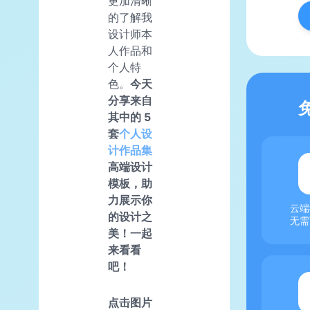
更加清晰
的了解我
设计师本
人作品和
个人特
色。
今天
分享来自
其中的 5
套
个人
设
计作品集
高端设计
模板，助
力展示你
云端
的设计之
无需
美！一起
来看看
吧！
点击图片