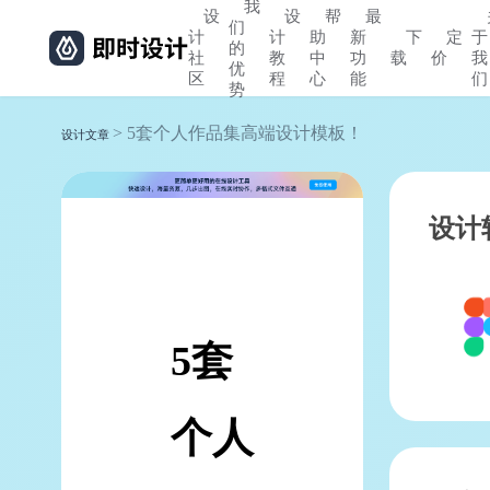
我
设
设
帮
最
们
计
计
助
新
下
定
于
的
社
教
中
功
载
价
我
优
区
程
心
能
们
势
> 5套个人作品集高端设计模板！
设计文章
设计
5套
个人