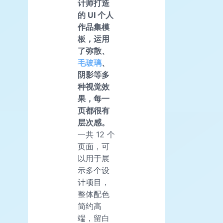
计师打造
的 UI 个人
作品集模
板，运用
了弥散、
毛玻璃
、
阴影等多
种视觉效
果，每一
页都很有
层次感。
一共 12 个
页面，可
以用于展
示多个设
计项目，
整体配色
简约高
端，留白