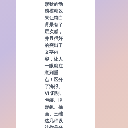
形状的动
感模糊效
果让纯白
背景有了
层次感，
并且很好
的突出了
文字内
容，让人
一眼就注
意到重
点！区分
了海报、
VI 识别、
包装、IP
形象、插
画、三维
这几种设
计作品分