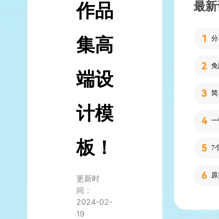
最新
作品
集高
分
端设
简
计模
板！
7
更新时
间：
2024-02-
19