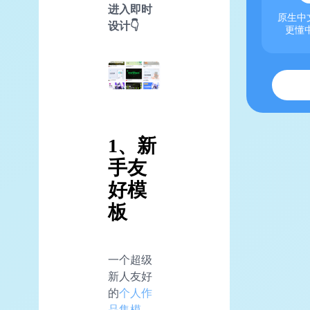
进入即时
原生中文
设计👇
更懂
1、新
手友
好模
板
一个超级
新人友好
的
个人
作
品集模