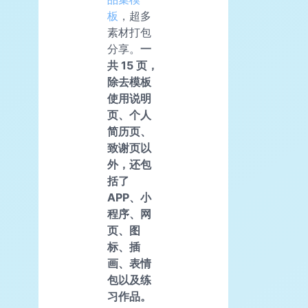
板
，超多
素材打包
分享。
一
共 15 页，
除去模板
使用说明
页、个人
简历页、
致谢页以
外，还包
括了
APP、小
程序、网
页、图
标、插
画、表情
包以及练
习作品。