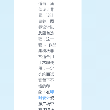
适当。涵
盖设计背
景、设计
目标、图
标设计以
及颜色选
取，这一
套 UI 作品
集模板非
常适合用
于求职使
用，一定
会给面试
官留下不
错的印
象！
在
即
时设计
资
源广场中
有 170 +