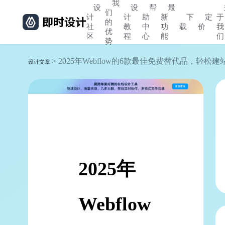
我
设
设
帮
最
们
计
计
助
新
下
定
于
的
社
教
中
功
载
价
我
优
区
程
心
能
们
势
> 2025年Webflow的6款最佳免费替代品，轻松建
设计文章
2025年
Webflow