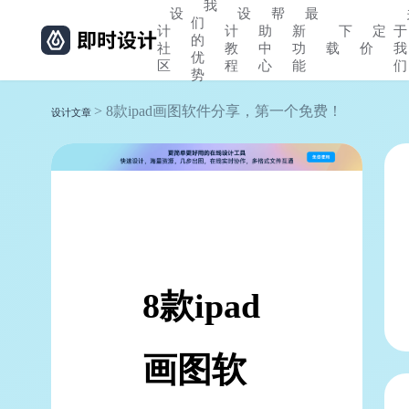
我
设
设
帮
最
们
计
计
助
新
下
定
于
的
社
教
中
功
载
价
我
优
区
程
心
能
们
势
> 8款ipad画图软件分享，第一个免费！
设计文章
8款ipad
画图软