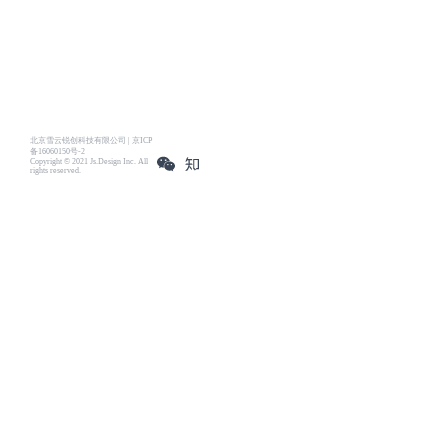
北京雪云锐创科技有限公司 | 京ICP
备16060150号-2
Copyright © 2021 Js.Design Inc. All
rights reserved.