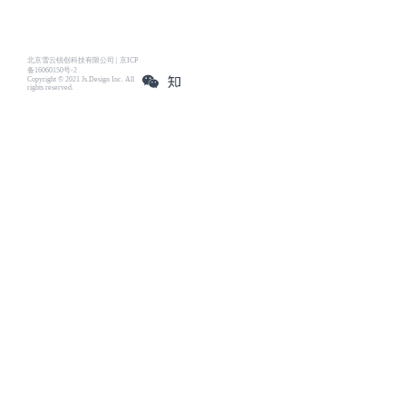
北京雪云锐创科技有限公司 | 京ICP
备16060150号-2
Copyright © 2021 Js.Design Inc. All
rights reserved.