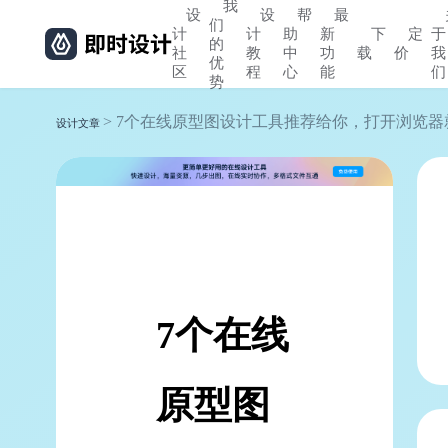
我
设
设
帮
最
们
计
计
助
新
下
定
于
的
社
教
中
功
载
价
我
优
区
程
心
能
们
势
> 7个在线原型图设计工具推荐给你，打开浏览
设计文章
7个在线
原型图