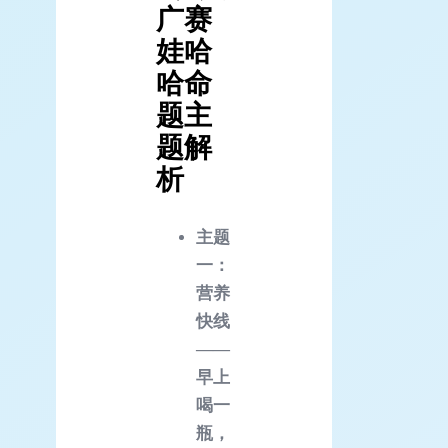
广赛
娃哈
哈命
题主
题解
析
主题
一：
营养
快线
——
早上
喝一
瓶，