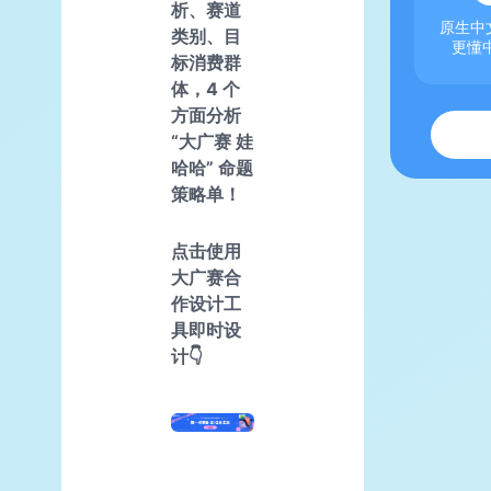
析、赛道
原生中文
类别、目
更懂
标消费群
体，4 个
方面分析
“大广赛 娃
哈哈” 命题
策略单！
点击使用
大广赛合
作设计工
具即时设
计👇