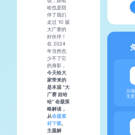
说，娃哈
哈也是陪
伴了我们
走过 10 届
大广赛的
好伙伴！
在 2024
年当然也
少不了它
的身影，
今天给大
家带来的
是本届 “大
云端
广赛 娃哈
无需
哈” 命题策
略解读，
从
命题素
材下载
、
主题解