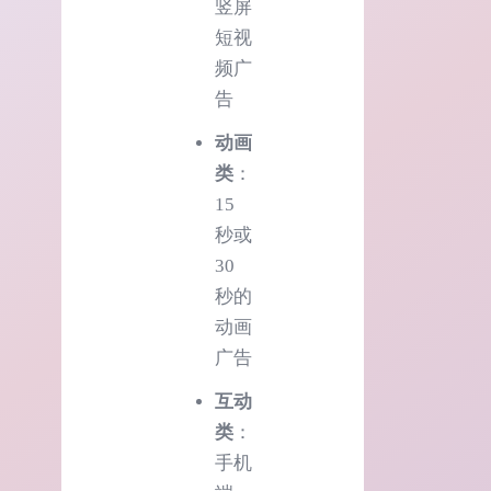
竖屏
短视
频广
告
动画
类
：
15
秒或
30
秒的
动画
广告
互动
类
：
手机