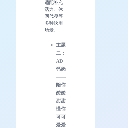
适配补充
活力、休
闲代餐等
多种饮用
场景。
主题
二：
AD
钙奶
——
陪你
酸酸
甜甜
懂你
可可
爱爱