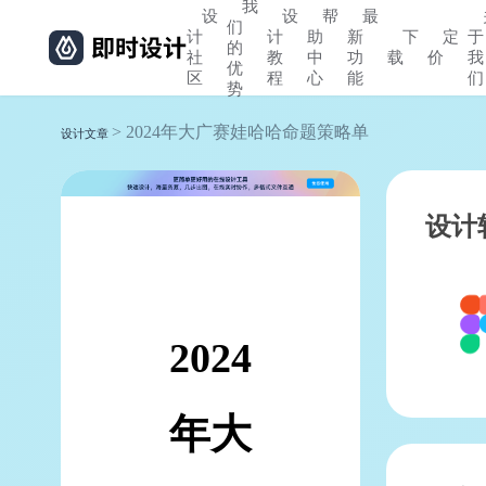
我
设
设
帮
最
们
计
计
助
新
下
定
于
的
社
教
中
功
载
价
我
优
区
程
心
能
们
势
> 2024年大广赛娃哈哈命题策略单
设计文章
设计
2024
年大