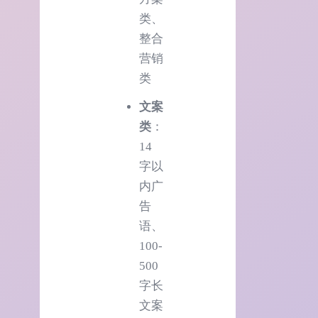
类、
整合
营销
类
文案
类
：
14
字以
内广
告
语、
100-
500
字长
文案