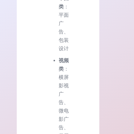
类
：
平面
广
告、
包装
设计
视频
类
：
横屏
影视
广
告、
微电
影广
告、