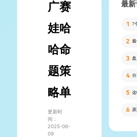
最新
广赛
娃哈
7
哈命
题策
分
略单
更新时
间：
2025-06-
09