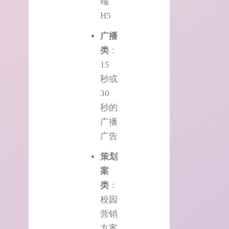
端
H5
广播
类
：
15
秒或
30
秒的
广播
广告
策划
案
类
：
校园
营销
方案