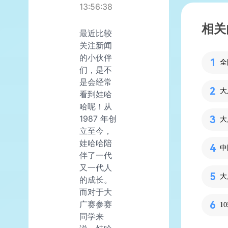
13:56:38
相关
最近比较
关注新闻
的小伙伴
全
们，是不
是会经常
大
看到娃哈
哈呢！从
1987 年创
立至今，
娃哈哈陪
伴了一代
又一代人
大
的成长。
而对于大
广赛参赛
1
同学来