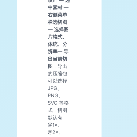
设计 — 选
中素材 —
右侧菜单
栏选切图
— 选择图
片格式、
体统、分
辨率— 导
出当前切
图
，导出
的压缩包
可以选择
JPG、
PNG、
SVG 等格
式，切图
默认有
@1×、
@2×、