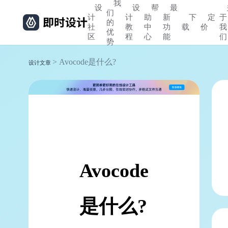
我
设
设
帮
最
们
计
计
助
新
下
定
于
的
社
教
中
功
载
价
我
优
区
程
心
能
们
势
> Avocode是什么?
设计文章
Avocode
是什么?