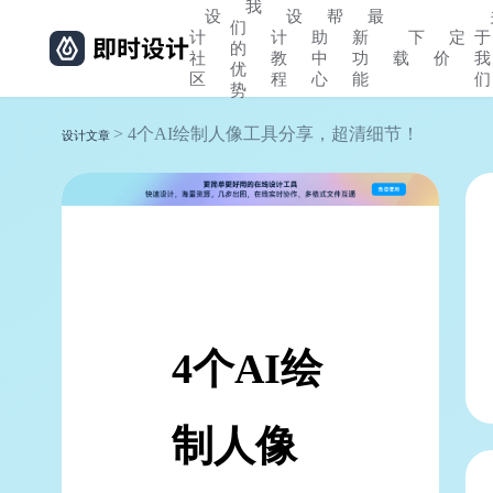
我
设
设
帮
最
们
计
计
助
新
下
定
于
的
社
教
中
功
载
价
我
优
区
程
心
能
们
势
> 4个AI绘制人像工具分享，超清细节！
设计文章
4个AI绘
制人像