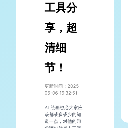
工具分
享，超
清细
节！
更新时间：2025-
05-06 16:32:51
AI 绘画想必大家应
该都或多或少的知
道一点，对他的印