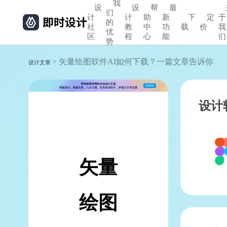
我
设
设
帮
最
们
计
计
助
新
下
定
于
的
社
教
中
功
载
价
我
优
区
程
心
能
们
势
> 矢量绘图软件AI如何下载？一篇文章告诉你
设计文章
设计
矢量
绘图