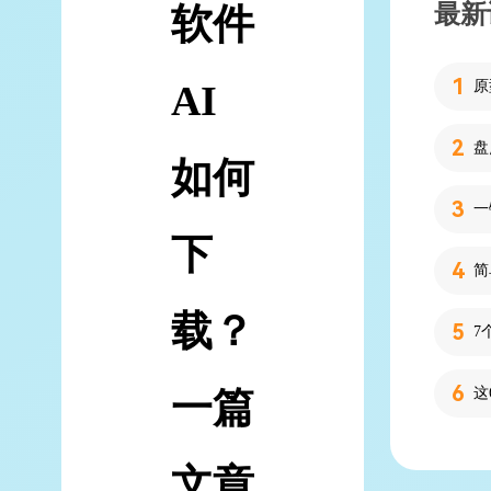
最新
软件
AI
如何
下
简
载？
7
一篇
文章