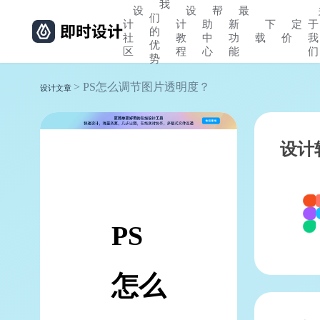
我
设
设
帮
最
们
计
计
助
新
下
定
于
的
社
教
中
功
载
价
我
优
区
程
心
能
们
势
> PS怎么调节图片透明度？
设计文章
设计
PS
怎么