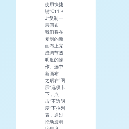
使用快捷
键“Ctrl +
J”复制一
层画布，
我们将在
复制的新
画布上完
成调节透
明度的操
作。选中
新画布，
之后在“图
层”选项卡
下，点
击“不透明
度”下拉列
表，通过
拖动透明
度进度