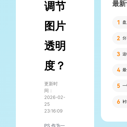
最新
调节
图片
分
透明
度？
更新时
间：
2026-02-
25
23:16:09
PS 作为一