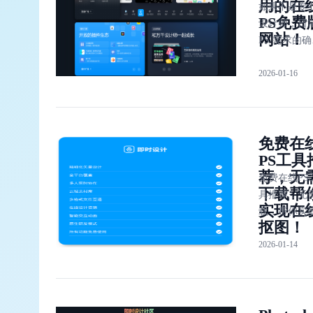
用的在
图片必备！
如果不是专
PS免费
来将对「即
设计师，日
网站！
计」的功能
PS 需求的
用方法做具
必要借助付
介绍。
2026-01-16
Photoshop
绍几个常用
线PS免费版
站：即时设
免费在
Pixlr、Canv
PS工具
Fotor，总会
荐，无
一款能满足
免费在线PS
下载帮
需求。
具推荐，无
实现在
载，帮你实
抠图！
线抠图！许
2026-01-14
希望有一个
在线的 PS 
出现，既能
盖 PS 的功
又能够，免