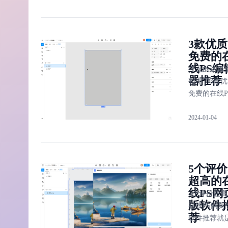
的插件扩展
PS 虽然好
AI 功能，无
但是要收费
是快速抠图
网络破解资
整大小、还
3款优质
比较难下载
作模板都能
免费的
面就给大家
搞定。
线PS编
4 款无需下
今天的这篇
器推荐
能使用的 PS
整理了3款优
免费的在线P
编辑器推荐
2024-01-04
时设计、
Affinity Pho
GIMP，对
些轻量的图
5个评价
辑需求，例
超高的
除背景、图
线PS网
剪、添加滤
5个评价超高
版软件
等，这些替
在线PS网页
荐
具完全足够
软件推荐就
更出色。