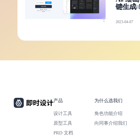
键生成
用的图片编
器，支持 P
2023-04-07
Skecth，XD
Figma 等多
片格式的导
出操作。输
单的文字描
将创意一键
创作，无缝
图片修改工
即时 AI
产品
为什么选我们
设计工具
角色功能介绍
原型工具
向同事介绍我们
PRD 文档