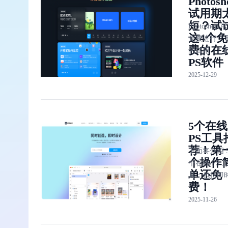
Photosh
试用期
线使用。给
短？试
推荐一款真
Photoshop 
这4个免
到了免费的
免费进行 7 
费的在
PS 工具，
的试用，7 
PS软件
现在每天必
则需要进行
工具。
2025-12-29
订阅。
Photoshop
期太短？试
4个免费的在
5个在线
PS软件：即
PS工具
设计、Krita
荐！第
GIMP、Pixl
下面将介绍 
个操作
个在线 PS 
单还免
具：包括即
费！
计、InVisio
2025-11-26
OmniGraffl
Zeplin 和
Principle。