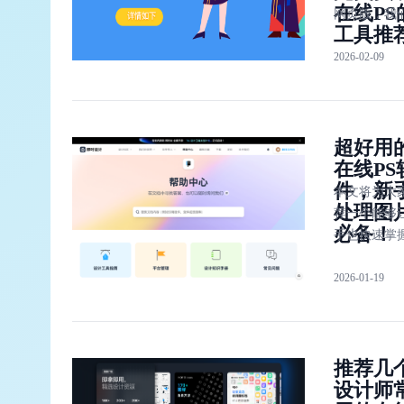
在线PS
网页版，我
工具推
可以找到一
2026-02-09
盖 “Photosho
在线网页版”
能的在线软
具。一款完
超好用
现在线PS的
在线PS
具推荐。
件，新
本文将为大
处理图
荐一个能够
必备！
手也快速掌
在线 PS 软
2026-01-19
「即时设计
不仅有着丰
工具，操作
还非常简单
推荐几
需要几分钟
设计师
掌握，新手