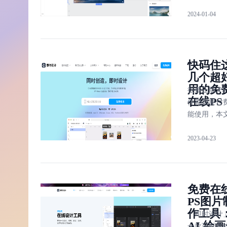
过用户体验
2024-01-04
致给出好评
分别为：即
计、BeFunk
Pixlr Pro、
快码住
Remove.bg和
几个超
ClippingMag
用的免
很多正版 PS
在线PS
件都需要付
能使用，本
荐4个免费的
2023-04-23
线 PS 软件
时设计、PS
线、
FotoFlexer、
免费在
Pixlr，随
PS图片
都可以在线
作工具
设计。
「即时设计
AI 绘
一款可以在