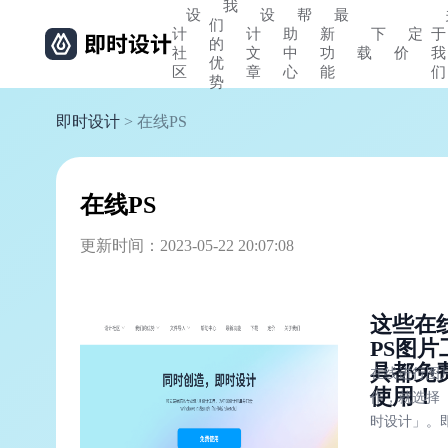
我
设
设
帮
最
们
计
计
助
新
下
定
于
的
社
文
中
功
载
价
我
优
区
章
心
能
们
势
即时设计
> 在线PS
在线PS
更新时间：2023-05-22 20:07:08
这些在
PS图片
具都免
在线进行图
使用！
作，就选择
时设计」。
设计提供专