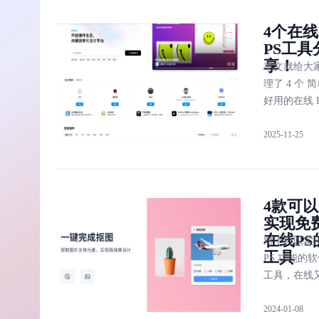
即时设计是
4个在线
功能全面、
PS工具
且免费的在
享！
PS 替代工
本文就给大
理了 4 个 
好用的在线 
工具，即时
2025-11-25
计、
iLoveIMG、
Cleanup.pictu
和
4款可以
Smartmockup
实现免
，这 4 个在
在线PS
PS（Photosh
对于可以实
工具
） 工具各有
PS 功能的
点，不仅包
工具，在线
基础的图片
费是比较难
功能，还有
2024-01-08
的。客户端