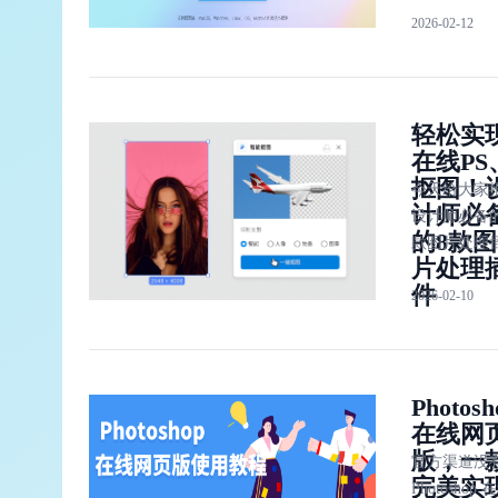
2026-02-12
设计工具，
免费使用，
按需进行安
在线进行设
轻松实
作，浏览器
在线PS
便可运行，
抠图！
成内存负担
今天给大家
计师必
设计师必备的
的8款图
款图片处理
片处理
件，操作简
件
2026-02-10
但效果很好
以帮助你轻
现在线PS、
图等操作。
Photosh
在线网
版，一
官方渠道没
完美实
Photoshop 