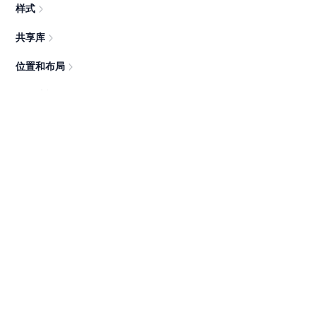
样式
共享库
位置和布局
原型功能
协作与团队
创建和管理团队
创建内容
邀请和管理成员
文件共享与权限设置
实时协作与评论
预览和分享
导出和标注