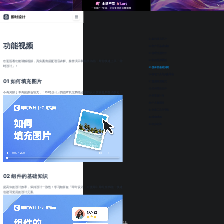
消息
全部已读
文件
团队
社区
公告
01 如何填充图片
功能视频
02 组件的基础知识
03 管理引用组件
04 如何使用蒙版
欢迎观看功能讲解视频，真实案例搭配语音讲解、操作演示和精美动画，帮你快速上手「即
时设计」！
05 变体的基础知识
06 钢笔工具与矢量网格
加载失败，
刷新
01 如何填充图片
07 使用图层样式
08 如何导出文件
不再局限于单调的颜色填充，「即时设计」的图片填充功能让你的设计变得更加生动多彩！
09 共享设计库
10 个人资源库
11 文本工具与字体
12 滚动动画
13 布尔运算
02 组件的基础知识
提高你的设计效率，保持设计一致性！学习如何在「即时设计」中使用引用组件功能，快速
创建可复用的设计元素。