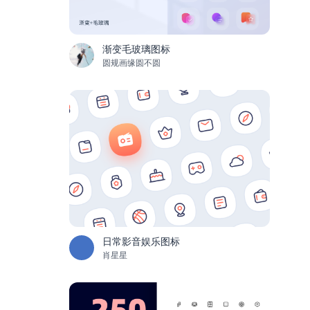
渐变毛玻璃图标
圆规画缘圆不圆
日常影音娱乐图标
肖星星