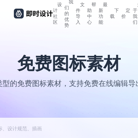
我
设
文
帮
最
们
计
件
助
新
下
定
于
的
社
导
中
功
载
价
我
优
区
入
心
能
们
势
免费图标素材
类型的免费图标素材，支持免费在线编辑导