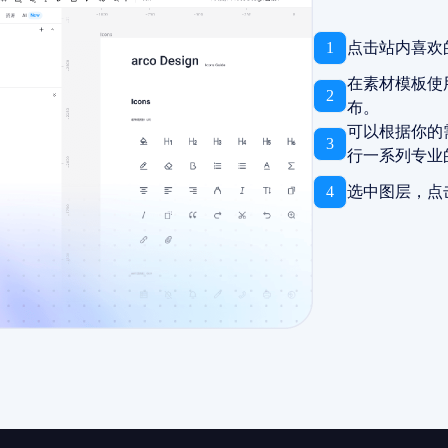
1
点击站内喜欢
在素材模板使
2
布。
可以根据你的
3
行一系列专业
4
选中图层，点