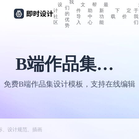
我
设
文
帮
最
们
计
件
助
新
下
定
于
的
社
导
中
功
载
价
我
优
区
入
心
能
们
势
B端作品集设计模板
免费B端作品集设计模板，支持在线编辑