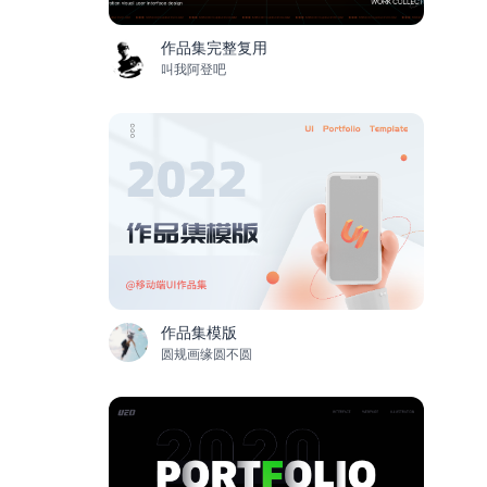
作品集完整复用
叫我阿登吧
作品集模版
圆规画缘圆不圆