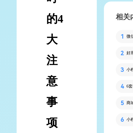
的4
相关
大
注
小
意
事
商
项