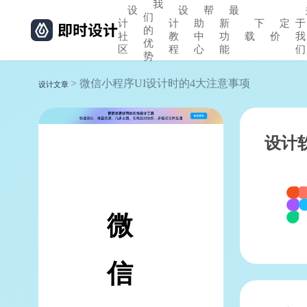
我
设
设
帮
最
们
计
计
助
新
下
定
于
的
社
教
中
功
载
价
我
优
区
程
心
能
们
势
> 微信小程序UI设计时的4大注意事项
设计文章
设计
微
信