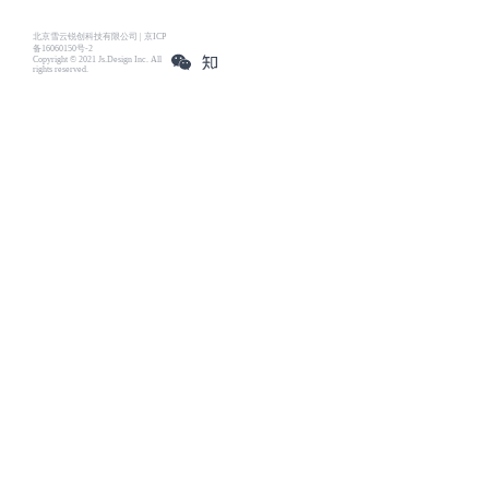
北京雪云锐创科技有限公司 | 京ICP
备16060150号-2
Copyright © 2021 Js.Design Inc. All
rights reserved.