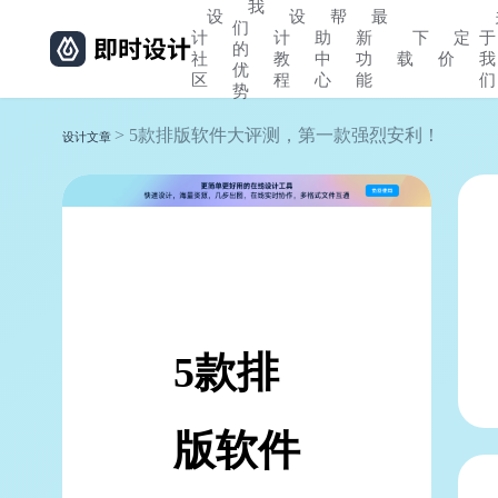
我
设
设
帮
最
们
计
计
助
新
下
定
于
的
社
教
中
功
载
价
我
优
区
程
心
能
们
势
> 5款排版软件大评测，第一款强烈安利！
设计文章
5款排
版软件