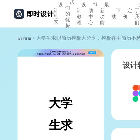
我
设
设
帮
最
们
计
计
助
新
下
定
于
的
社
教
中
功
载
价
我
优
区
程
心
能
们
势
> 大学生求职简历模板大分享，模板在手简历不
设计文章
设计
大学
生求