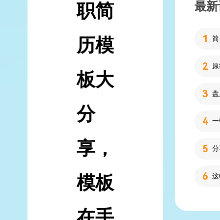
最新
职简
历模
简
板大
分
享，
分
模板
在手