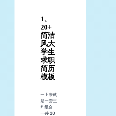
1、
20+
简洁
风大
学生
求职
简历
模板
一上来就
是一套王
炸组合，
一共 20