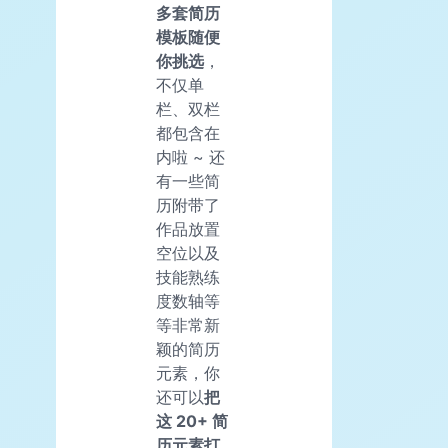
多套简历
模板随便
你挑选
，
不仅单
栏、双栏
都包含在
内啦 ~ 还
有一些简
历附带了
作品放置
空位以及
技能熟练
度数轴等
等非常新
颖的简历
元素，你
还可以
把
这 20+ 简
历元素打