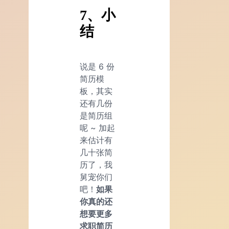
7、小
结
说是 6 份
简历模
板，其实
还有几份
是简历组
呢 ~ 加起
来估计有
几十张简
历了，我
舅宠你们
吧！
如果
你真的还
想要更多
求职简历