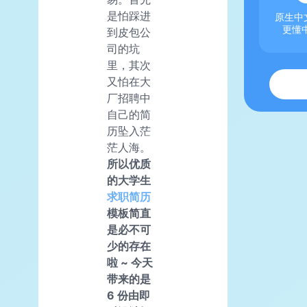
是怕踩进
原生中文
更懂
到皮包公
司的坑
里，其次
又怕在大
厂招聘中
自己的简
历坠入茫
茫人海。
所以优质
的大学生
求职简历
模板简直
是必不可
少的存在
啦 ~ 今天
带来的是
6 份由即