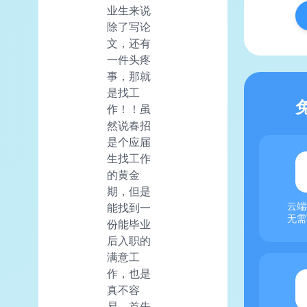
业生来说
除了写论
文，还有
一件头疼
事，那就
是找工
作！！虽
然说春招
是个应届
生找工作
的黄金
期，但是
能找到一
云端
无需
份能毕业
后入职的
满意工
作，也是
真不容
易。首先