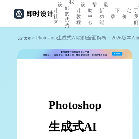
我
设
设
帮
最
们
计
计
助
新
下
定
于
的
社
教
中
功
载
价
我
优
区
程
心
能
们
势
> Photoshop生成式AI功能全面解析：2026版本
设计文章
Photoshop
生成式AI