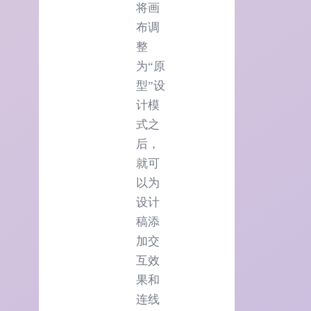
将画
布调
整
为“原
型”设
计模
式之
后，
就可
以为
设计
稿添
加交
互效
果和
连线