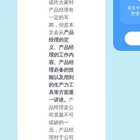
或许大家对
原生中
产品经理有
更懂
一定的耳
闻，但是本
文会从
产品
经理的定
义、产品经
理的工作内
容、产品经
理必备的技
能以及用到
的生产力工
具等方面逐
一讲述。
产
品经理是公
司里最不可
或缺的一
员，产品经
理对于公司