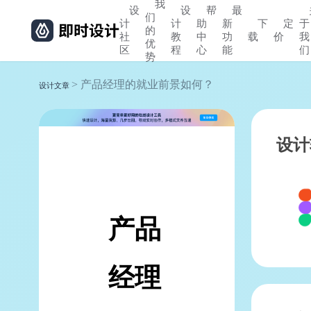
我
设
设
帮
最
们
计
计
助
新
下
定
于
的
社
教
中
功
载
价
我
优
区
程
心
能
们
势
> 产品经理的就业前景如何？
设计文章
设计
产品
经理