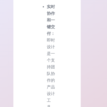
实时
协作
和一
键交
付：
即时
设计
是一
个支
持团
队协
作的
产品
设计
工