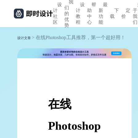
我
设
设
帮
最
们
计
计
助
新
下
定
于
的
社
教
中
功
载
价
我
优
区
程
心
能
们
势
> 在线Photoshop工具推荐，第一个超好用！
设计文章
在线
Photoshop