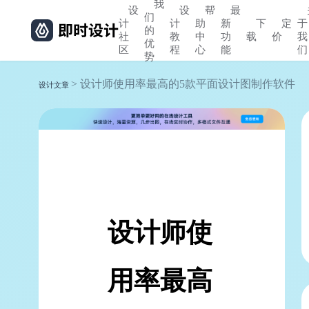
我
设
设
帮
最
们
计
计
助
新
下
定
于
的
社
教
中
功
载
价
我
优
区
程
心
能
们
势
> 设计师使用率最高的5款平面设计图制作软件
设计文章
设计师使
用率最高