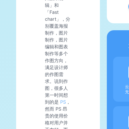
辑」和
「Fast
chart」，分
别覆盖海报
制作，图片
制作，图片
编辑和图表
制作等多个
作图方向，
满足设计师
的作图需
求。说到作
云
图，很多人
无
第一时间想
到的是
PS
，
然而 PS 昂
贵的使用价
格对用户并