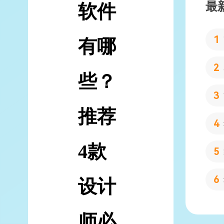
最
软件
有哪
些？
推荐
4款
设计
师必