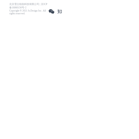
北京雪云锐创科技有限公司 | 京ICP
备16060150号-2
Copyright © 2021 Js.Design Inc. All
rights reserved.