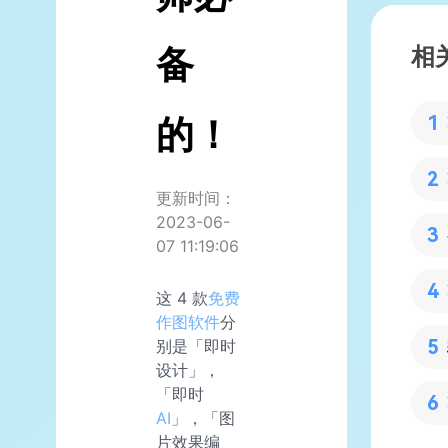
备
相
的！
更新时间：
2023-06-
07 11:19:06
这 4 款
免费
作图软件
分
别是「即时
设计」，
「即时
AI
」，「图
片效果编