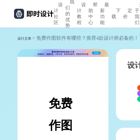
我
设
设
帮
最
们
计
计
助
新
下
定
于
的
社
教
中
功
载
价
我
优
区
程
心
能
们
势
> 免费作图软件有哪些？推荐4款设计师必备的！
设计文章
设
免费
作图