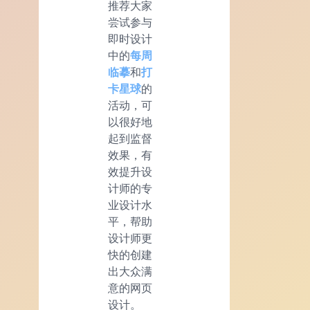
推荐大家
尝试参与
即时设计
中的
每周
临摹
和
打
卡星球
的
活动，可
以很好地
起到监督
效果，有
效提升设
计师的专
业设计水
平，帮助
设计师更
快的创建
出大众满
意的网页
设计。