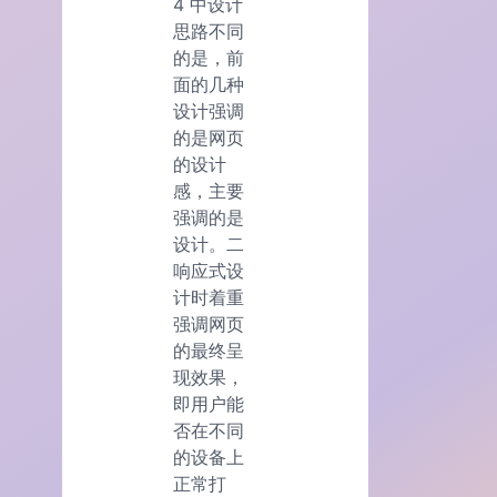
4 中设计
思路不同
的是，前
面的几种
设计强调
的是网页
的设计
感，主要
强调的是
设计。二
响应式设
计时着重
强调网页
的最终呈
现效果，
即用户能
否在不同
的设备上
正常打