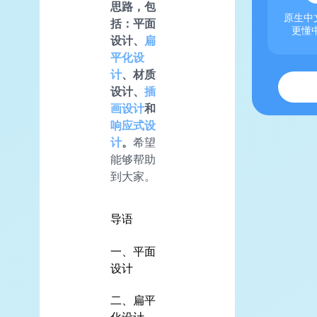
思路，包
原生中文
括：平面
更懂
设计、
扁
平化设
计
、材质
设计、
插
画设计
和
响应式设
计
。
希望
能够帮助
到大家。
导语
一、平面
设计
二、扁平