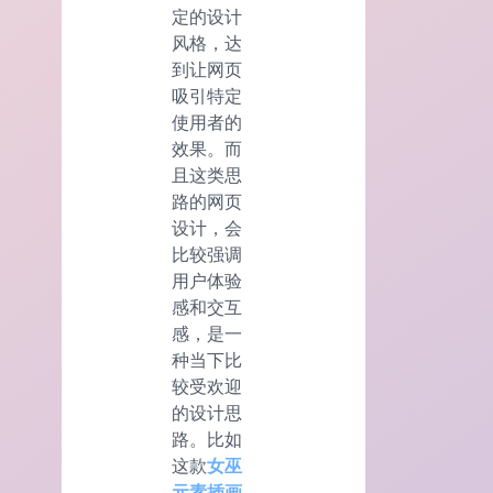
定的设计
风格，达
到让网页
吸引特定
使用者的
效果。而
且这类思
路的网页
设计，会
比较强调
用户体验
感和交互
感，是一
种当下比
较受欢迎
的设计思
路。比如
这款
女巫
元素插画