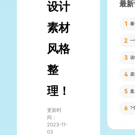
最新
设计
素材
风格
整
理！
7
更新时
间：
2023-11-
03