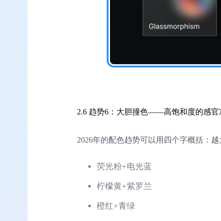
2.6 趋势6：大胆撞色——高饱和度的感
2026年的配色趋势可以用四个字概括
荧光粉+电光蓝
柠檬黄+紫罗兰
橙红+青绿