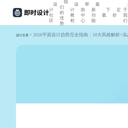
我
设
设
帮
最
们
计
计
助
新
下
定
于
的
社
教
中
功
载
价
我
优
区
程
心
能
们
势
> 2026平面设计趋势完全指南：10大风格解析+
设计文章