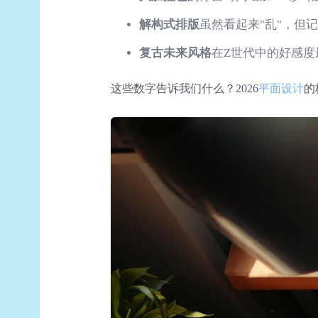
解构式排版
虽然看起来"乱"，但记
复古未来风格
在Z世代中的好感度
这些数字告诉我们什么？2026
平面设计
的