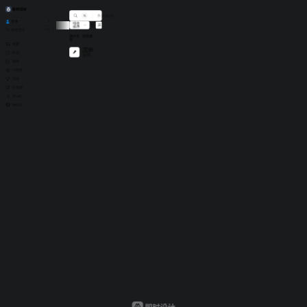
作品
3564
插件
1
小组件
0
登录
综合
消息
全部已读
全部
1
字体
1
文本
0
图形
0
颜色
0
资源
0
其他
0
排序
Ctrl
.
文件
团队
社区
公告
插件名
安装量
称
探索
字由
99w+
作品
在即时
设计中
插件
轻松启
用字由
小组件
2600+
可商用
活动
字体，
加载失败，
刷新
满足更
公开课
多字体
需求。
A1.art
Wegic