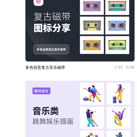
多色创意复古音乐磁带
22
92
23
93