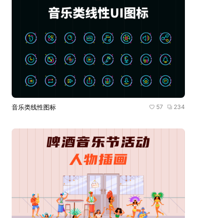
音乐类线性图标
57
234
58
235