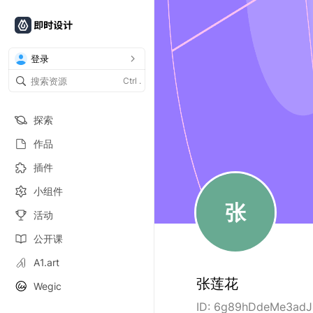
登录
Ctrl
.
探索
作品
插件
小组件
张
活动
公开课
A1.art
张莲花
Wegic
ID:
6g89hDdeMe3adJ