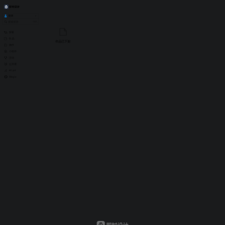
登录
消息
全部已读
Ctrl
.
文件
团队
社区
公告
探索
作品
作品已下架
插件
小组件
活动
加载失败，
刷新
公开课
A1.art
Wegic