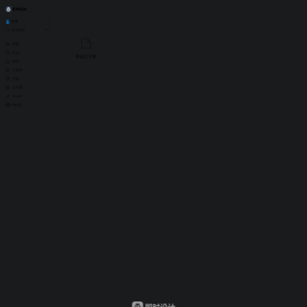
登录
消息
全部已读
Ctrl
.
文件
团队
社区
公告
探索
作品
作品已下架
插件
小组件
活动
加载失败，
刷新
公开课
A1.art
Wegic